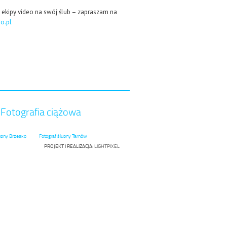
ż ekipy video na swój ślub – zapraszam na
o.pl
Fotografia ciążowa
ubny Brzesko
Fotograf ślubny Tarnów
PROJEKT I REALIZACJA:
LIGHTPIXEL