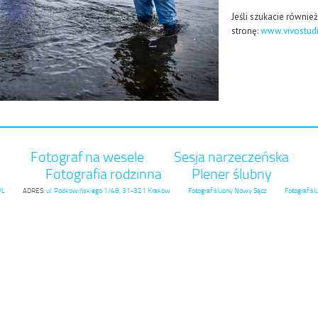
Jeśli szukacie równie
stronę:
www.vivostudi
y
Fotograf na wesele
Sesja narzeczeńska
Fotografia rodzinna
Plener ślubny
PL
ADRES:
ul. Podkowińskiego 1/48, 31-321 Kraków
Fotograf ślubny Nowy Sącz
Fotograf śl