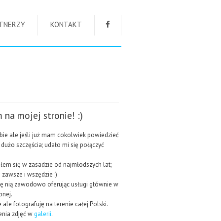
TNERZY
KONTAKT
 na mojej stronie! :)
obie ale jeśli już mam cokolwiek powiedzieć
dużo szczęścia; udało mi się połączyć
ałem się w zasadzie od najmłodszych lat;
 zawsze i wszędzie :)
się nią zawodowo oferując usługi głównie w
bnej.
le fotografuję na terenie całej Polski.
enia zdjęć w
galerii
.