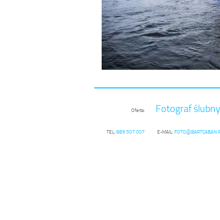
Fotograf ślubn
Oferta:
TEL:
889 507 007
E-MAIL:
FOTO@BARTCABAN.