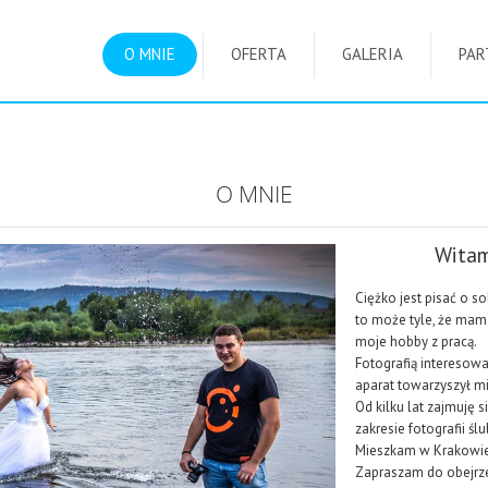
O MNIE
OFERTA
GALERIA
PAR
O MNIE
Witam
Ciężko jest pisać o s
to może tyle, że mam 
moje hobby z pracą.
Fotografią interesow
aparat towarzyszył mi
Od kilku lat zajmuję 
zakresie fotografii ślu
Mieszkam w Krakowie a
Zapraszam do obejrz